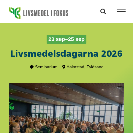
Fortsätt
till
innehållet
23 sep–25 sep
Livsmedelsdagarna 2026
Seminarium
Halmstad, Tylösand