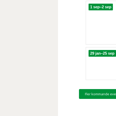
1 sep–2 sep
29 jan–25 sep
Fler kommande eve