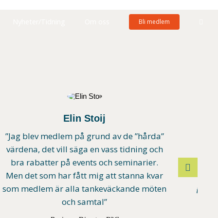
Nyheter/Tidning
Om oss
Bli medlem
Elin Stoij
”
”Jag blev medlem på grund av de ”hårda”
Ä
värdena, det vill säga en vass tidning och
bra rabatter på events och seminarier.
li
Men det som har fått mig att stanna kvar
Livs
som medlem är alla tankeväckande möten
irrele
och samtal”