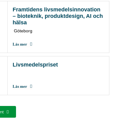
Framtidens livsmedelsinnovation
– bioteknik, produktdesign, AI och
hälsa
Göteborg
Läs mer
Livsmedelspriset
Läs mer
nt