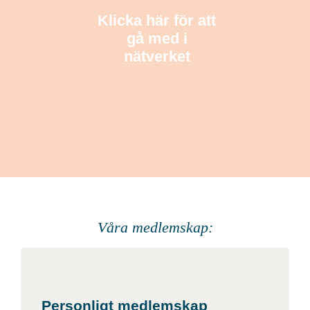
Klicka här för att
gå med i
nätverket
Våra medlemskap:
Personligt medlemskap