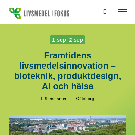
Fortsätt
till
innehållet
1 sep–2 sep
Framtidens
livsmedelsinnovation –
bioteknik, produktdesign,
AI och hälsa
Seminarium
Göteborg