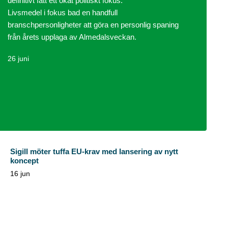
definitivt fått ett ökat politiskt fokus.
Livsmedel i fokus bad en handfull
branschpersonligheter att göra en personlig spaning
från årets upplaga av Almedalsveckan.
26 juni
Sigill möter tuffa EU-krav med lansering av nytt
koncept
16 jun