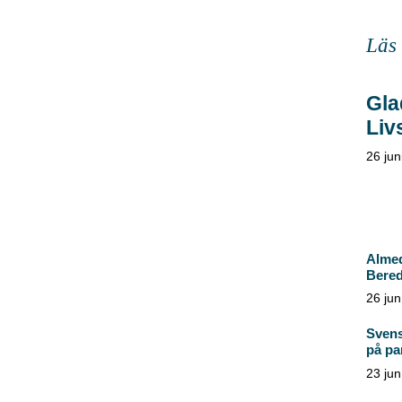
Läs
Gla
Liv
26 jun
Almed
Bered
26 jun
Svens
på par
23 jun