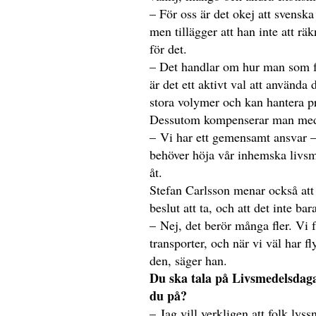
– För oss är det okej att svenska
men tillägger att han inte att r
för det.
– Det handlar om hur man som fö
är det ett aktivt val att använda
stora volymer och kan hantera pri
Dessutom kompenserar man med 
– Vi har ett gemensamt ansvar 
behöver höja vår inhemska livsm
åt.
Stefan Carlsson menar också att 
beslut att ta, och att det inte ba
– Nej, det berör många fler. Vi f
transporter, och när vi väl har fl
den, säger han.
Du ska tala på Livsmedelsdag
du på?
– Jag vill verkligen att folk lys