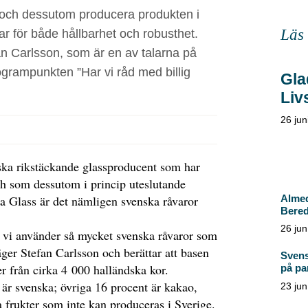
 och dessutom producera produkten i
Läs
var för både hållbarhet och robusthet.
n Carlsson, som är en av talarna på
rampunkten ”Har vi råd med billig
Gla
Liv
26 jun
ska rikstäckande glassproducent som har
ch som dessutom i princip uteslutande
Almed
ia Glass är det nämligen svenska råvaror
Bered
26 jun
t vi använder så mycket svenska råvaror som
äger Stefan Carlsson och berättar att basen
Svens
 från cirka 4 000 halländska kor.
på par
är svenska; övriga 16 procent är kakao,
23 jun
 frukter som inte kan produceras i Sverige.