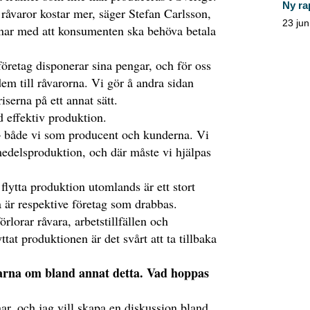
Ny ra
 råvaror kostar mer, säger Stefan Carlsson,
23 jun
äknar med att konsumenten ska behöva betala
retag disponerar sina pengar, och för oss
 dem till råvarorna. Vi gör å andra sidan
serna på ett annat sätt.
effektiv produktion.
– både vi som producent och kunderna. Vi
edelsproduktion, och där måste vi hjälpas
flytta produktion utomlands är ett stort
ra är respektive företag som drabbas.
örlorar råvara, arbetstillfällen och
yttat produktionen är det svårt att ta tillbaka
arna om bland annat detta. Vad hoppas
snar, och jag vill skapa en diskussion bland