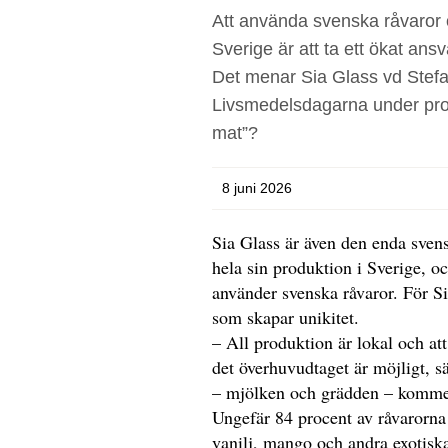
Att använda svenska råvaror
Sverige är att ta ett ökat ans
Det menar Sia Glass vd Stefa
Livsmedelsdagarna under prog
mat”?
8 juni 2026
Sia Glass är även den enda sven
hela sin produktion i Sverige, o
använder svenska råvaror. För S
som skapar unikitet.
– All produktion är lokal och at
det överhuvudtaget är möjligt, s
– mjölken och grädden – kommer
Ungefär 84 procent av råvarorna 
vanilj, mango och andra exotiska