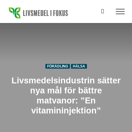
Fortsätt
till
innehållet
FÖRÄDLING
HÄLSA
Livsmedelsindustrin sätter
nya mål för bättre
matvanor: ”En
vitamininjektion”