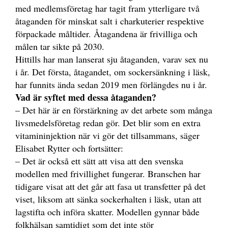
med medlemsföretag har tagit fram ytterligare två
åtaganden för minskat salt i charkuterier respektive
förpackade måltider. Åtagandena är frivilliga och
målen tar sikte på 2030.
Hittills har man lanserat sju åtaganden, varav sex nu
i år. Det första, åtagandet, om sockersänkning i läsk,
har funnits ända sedan 2019 men förlängdes nu i år.
Vad är syftet med dessa åtaganden?
– Det här är en förstärkning av det arbete som många
livsmedelsföretag redan gör. Det blir som en extra
vitamininjektion när vi gör det tillsammans, säger
Elisabet Rytter och fortsätter:
– Det är också ett sätt att visa att den svenska
modellen med frivillighet fungerar. Branschen har
tidigare visat att det går att fasa ut transfetter på det
viset, liksom att sänka sockerhalten i läsk, utan att
lagstifta och införa skatter. Modellen gynnar både
folkhälsan samtidigt som det inte stör