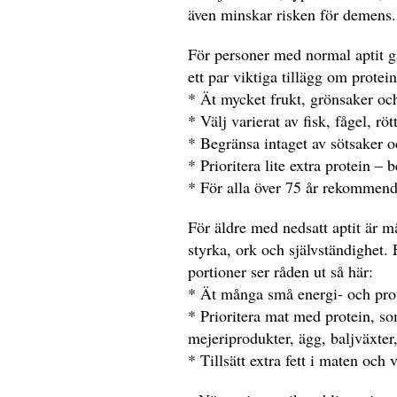
även minskar risken för demens.
För personer med normal aptit 
ett par viktiga tillägg om protei
* Ät mycket frukt, grönsaker och
* Välj varierat av fisk, fågel, röt
* Begränsa intaget av sötsaker o
* Prioritera lite extra protein –
* För alla över 75 år rekommende
För äldre med nedsatt aptit är m
styrka, ork och självständighet. 
portioner ser råden ut så här:
* Ät många små energi- och prot
* Prioritera mat med protein, som
mejeriprodukter, ägg, baljväxter,
* Tillsätt extra fett i maten och