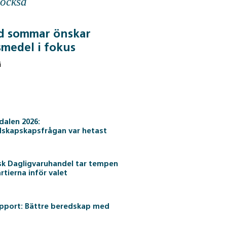
 också
d sommar önskar
smedel i fokus
i
alen 2026:
dskapskapsfrågan var hetast
sk Dagligvaruhandel tar tempen
rtierna inför valet
pport: Bättre beredskap med