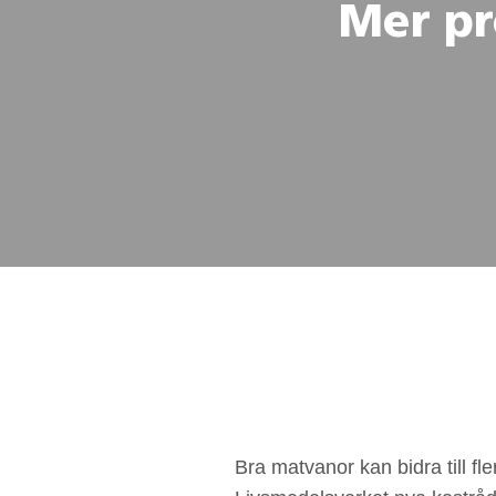
Mer pr
Bra matvanor kan bidra till fle