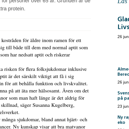
Läs
 för personer över 65 år. Grunden är de
tra protein.
Gla
Liv
26 jun
 kostråden för äldre inom ramen för ett
ig till både till dem med normal aptit som
 som har nedsatt aptit och riskerar
 risken för flera folksjukdomar inklusive
Almed
Bere
t är det särskilt viktigt att få i sig
n för att behålla funktion och livskvalitet.
26 jun
inna på att äta mer hälsosamt. Även om det
Sven
nor som man haft länge är det aldrig för
på pa
 skillnad, säger Susanna Kugelberg,
23 jun
elsverket.
Ny ra
 många sjukdomar, bland annat hjärt- och
eko
cancer. Ny kunskap visar att bra matvanor