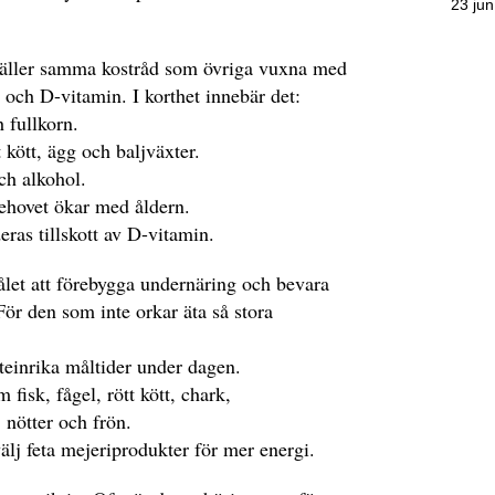
23 jun
gäller samma kostråd som övriga vuxna med
n och D-vitamin. I korthet innebär det:
 fullkorn.
t kött, ägg och baljväxter.
ch alkohol.
 behovet ökar med åldern.
ras tillskott av D-vitamin.
ålet att förebygga undernäring och bevara
För den som inte orkar äta så stora
einrika måltider under dagen.
 fisk, fågel, rött kött, chark,
 nötter och frön.
 välj feta mejeriprodukter för mer energi.