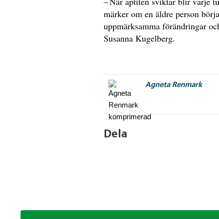
– När aptiten sviktar blir varje 
märker om en äldre person börjar
uppmärksamma förändringar och u
Susanna Kugelberg.
Agneta Renmark
Dela