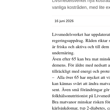
Livsmedelsverket nya kostråd
vanliga kostråden, med lite ex
16 juni 2026
Livsmedelsverket har uppdaterat
regeringsuppdrag. Råden riktar s
är friska och aktiva och till dem
undernäring.
Även efter 65 kan bra mat minska
demens. För äldre med nedsatt apti
tillräckligt med energi och protei
– Alla över 65 har mycket att v
kan kännas svårt att ändra matva
sent. Även små förändringar gör
folkhälsonutritionist på Livsmed
Bra matvanor minskar risken för
kärlsjukdomar, typ 2-diabetes, 