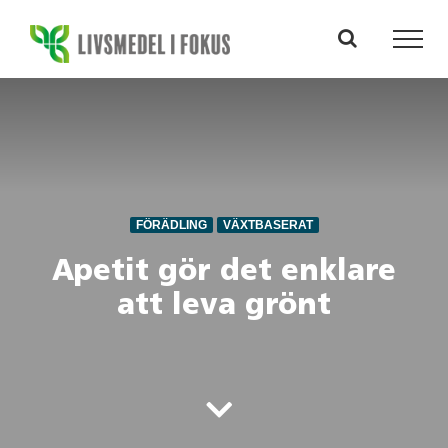
Fortsätt
till
innehållet
FÖRÄDLING
VÄXTBASERAT
Apetit gör det enklare
att leva grönt