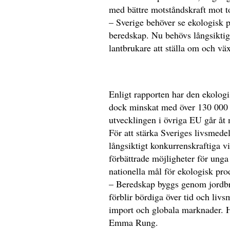
med bättre motståndskraft mot t
– Sverige behöver se ekologisk p
beredskap. Nu behövs långsiktiga
lantbrukare att ställa om och v
Enligt rapporten har den ekolog
dock minskat med över 130 000 
utvecklingen i övriga EU går åt 
För att stärka Sveriges livsmede
långsiktigt konkurrenskraftiga vi
förbättrade möjligheter för unga 
nationella mål för ekologisk pr
– Beredskap byggs genom jordbr
förblir bördiga över tid och liv
import och globala marknader. Hä
Emma Rung.