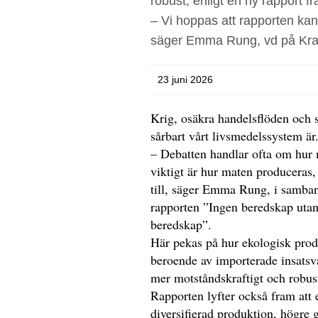
robust, enligt en ny rapport fr
– Vi hoppas att rapporten ka
säger Emma Rung, vd på Kra
23 juni 2026
Krig, osäkra handelsflöden och s
sårbart vårt livsmedelssystem är
– Debatten handlar ofta om hur 
viktigt är hur maten produceras, 
till, säger Emma Rung, i samban
rapporten ”Ingen beredskap utan
beredskap”.
Här pekas på hur ekologisk prod
beroende av importerade insatsv
mer motståndskraftigt och robus
Rapporten lyfter också fram att 
diversifierad produktion, högre g