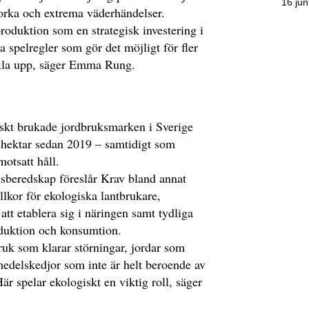
16 jun
orka och extrema väderhändelser.
roduktion som en strategisk investering i
 spelregler som gör det möjligt för fler
äxla upp, säger Emma Rung.
iskt brukade jordbruksmarken i Sverige
hektar sedan 2019 – samtidigt som
motsatt håll.
lsberedskap föreslår Krav bland annat
llkor för ekologiska lantbrukare,
att etablera sig i näringen samt tydliga
oduktion och konsumtion.
uk som klarar störningar, jordar som
smedelskedjor som inte är helt beroende av
r spelar ekologiskt en viktig roll, säger