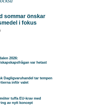
 också
d sommar önskar
smedel i fokus
i
alen 2026:
skapskapsfrågan var hetast
k Dagligvaruhandel tar tempen
tierna inför valet
l möter tuffa EU-krav med
ring av nytt koncept