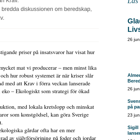
Läs
ån Krav.
n bredda diskussionen om beredskap,
v.
Gla
Liv
26 jun
tigande priser på insatsvaror har visat hur
.
mycket mat vi producerar – men minst lika
och hur robust systemet är när kriser slår
Almed
Bered
d med att Krav i förra veckan lanserade
26 jun
 eko – Ekologiskt som strategi för ökad
Svens
uktion, med lokala kretslopp och minskat
på par
aror som konstgödsel, kan göra Sverige
23 jun
t.
Sigil
ekologiska gårdar ofta har en mer
lanse
rad av självförsörjning på foder och jordar